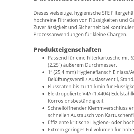
Dieses vielseitige, hygienische SFE Filtergehä
hochreine Filtration von Flüssigkeiten und 
Zuverlässigkeit und Sicherheit bei kontinuie
Prozessanwendungen für kleine Chargen.
Produkteigenschaften
Passend für eine Filterkartusche mit 
(2,25“) äußerem Durchmesser.
1“ (25,4 mm) Hygieneflansch Einlass/A
Belüftungsventil / Auslassventil, Stan
Flussraten bis zu 11 l/min für Flüssig
Elektropolierte V4A (1.4404) Edelstah
Korrosionsbeständigkeit
Schnellöffnender Klemmverschluss e
schnellen Austausch von Kartuschenfi
Effiziente kritische Hygiene- oder h
Extrem geringes Füllvolumen für hohe