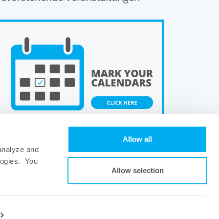
Allow all
 analyze and
logies. You
Allow selection