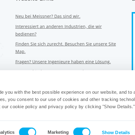
Neu bei Meissner? Das sind wir.
Interessiert an anderen Industrien, die wir
bedienen?
Finden Sie sich zurecht. Besuchen Sie unsere Site
Map.
Fragen? Unsere Ingenieure haben eine Lösung.
Unser ethisches Engagement und unser
Verhaltenskodex.
Unsere Datenschutzerklärung.
de you with the best possible experience on our website, and to
Wir geben keine Informationen weiter.
ies, you consent to our use of cookies and other tracking techno
ur cookie policy and privacy policy by clicking "Show Details."
All rights reserved, Meissner Corporation.
© 2007-2026 Meissner Filtration Products, Inc.
alytics
Marketing
Show Details