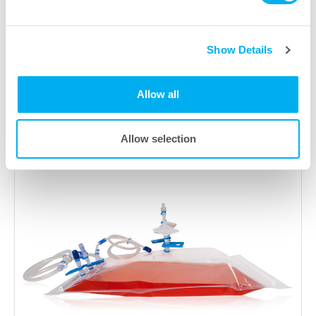
BioFlex
Flüssigpfadaufbauten
®
Show Details
Lern mehr
Allow all
Allow selection