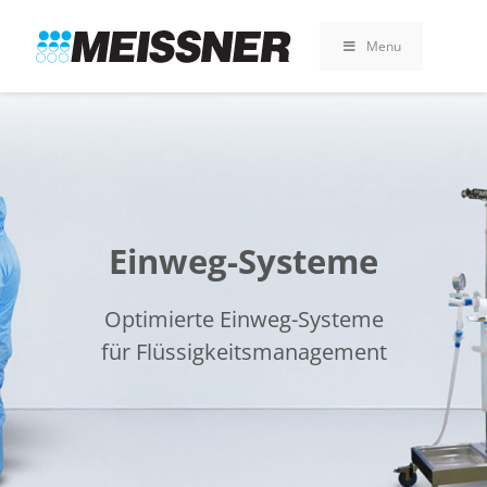
Skip
Skip
Zum
to
to
Inhalt
Menu
search
footer
springen
Einweg-Systeme
Optimierte Einweg-Systeme
für Flüssigkeitsmanagement