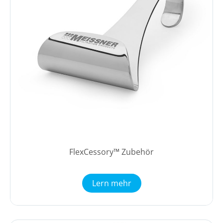
FlexCessory™ Zubehör
Lern mehr