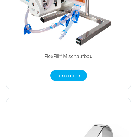
FlexFill
Mischaufbau
®
Lern mehr