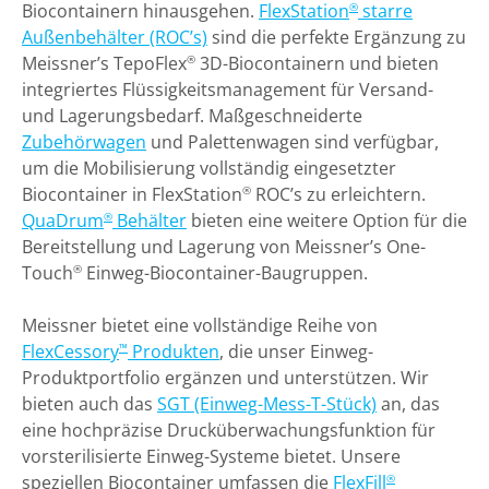
Biocontainern hinausgehen.
FlexStation
starre
®
Außenbehälter (ROC’s)
sind die perfekte Ergänzung zu
Meissner’s TepoFlex
3D-Biocontainern und bieten
®
integriertes Flüssigkeitsmanagement für Versand-
und Lagerungsbedarf. Maßgeschneiderte
Zubehörwagen
und Palettenwagen sind verfügbar,
um die Mobilisierung vollständig eingesetzter
Biocontainer in FlexStation
ROC’s zu erleichtern.
®
QuaDrum
Behälter
bieten eine weitere Option für die
®
Bereitstellung und Lagerung von Meissner’s One-
Touch
Einweg-Biocontainer-Baugruppen.
®
Meissner bietet eine vollständige Reihe von
FlexCessory
Produkten
, die unser Einweg-
™
Produktportfolio ergänzen und unterstützen. Wir
bieten auch das
SGT (Einweg-Mess-T-Stück)
an, das
eine hochpräzise Drucküberwachungsfunktion für
vorsterilisierte Einweg-Systeme bietet. Unsere
speziellen Biocontainer umfassen die
FlexFill
®