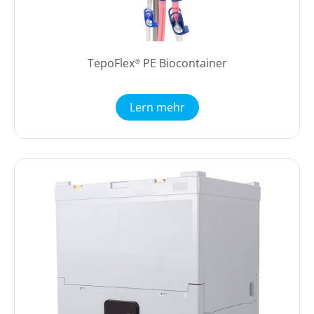
TepoFlex
PE Biocontainer
®
Lern mehr