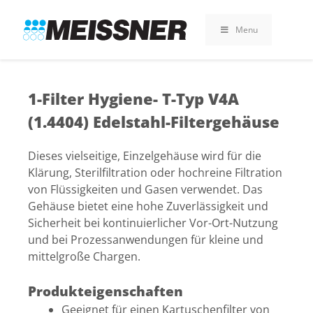
Skip
Skip
Zum
to
to
Inhalt
Menu
search
footer
springen
1-Filter Hygiene- T-Typ V4A
(1.4404) Edelstahl-Filtergehäuse
Dieses vielseitige, Einzelgehäuse wird für die
Klärung, Sterilfiltration oder hochreine Filtration
von Flüssigkeiten und Gasen verwendet. Das
Gehäuse bietet eine hohe Zuverlässigkeit und
Sicherheit bei kontinuierlicher Vor-Ort-Nutzung
und bei Prozessanwendungen für kleine und
mittelgroße Chargen.
Produkteigenschaften
Geeignet für einen Kartuschenfilter von