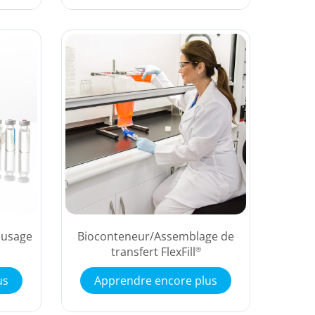
à usage
Bioconteneur/Assemblage de
transfert FlexFill
®
us
Apprendre encore plus