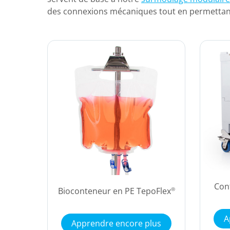
des connexions mécaniques tout en permettant l
Con
Bioconteneur en PE TepoFlex
®
A
Apprendre encore plus