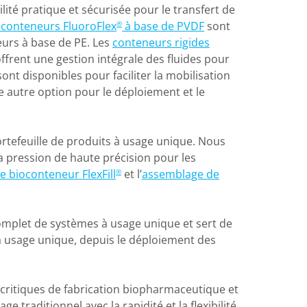
ilité pratique et sécurisée pour le transfert de
oconteneurs FluoroFlex
à base de PVDF
sont
®
eurs à base de PE. Les
conteneurs rigides
ffrent une gestion intégrale des fluides pour
nt disponibles pour faciliter la mobilisation
e autre option pour le déploiement et le
ortefeuille de produits à usage unique. Nous
la pression de haute précision pour les
e bioconteneur FlexFill
et l’
assemblage de
®
complet de systèmes à usage unique et sert de
 à usage unique, depuis le déploiement des
 critiques de fabrication biopharmaceutique et
e traditionnel avec la rapidité et la flexibilité