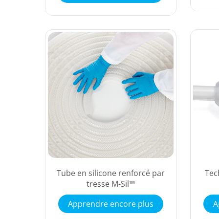
Tube en silicone renforcé par
Tec
tresse M-Sil™
Apprendre encore plus
A