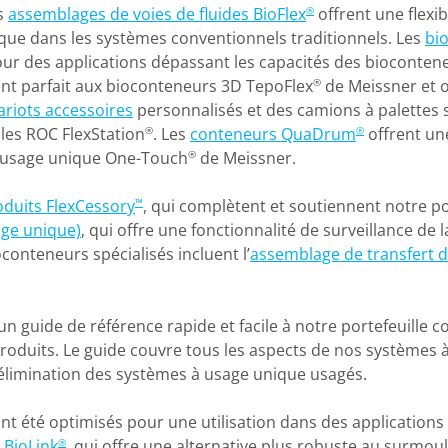
es
assemblages de voies de fluides BioFlex
offrent une flexib
®
 que dans les systèmes conventionnels traditionnels. Les
bi
pour des applications dépassant les capacités des bioconten
t parfait aux bioconteneurs 3D TepoFlex
de Meissner et o
®
ariots accessoires
personnalisés et des camions à palettes so
les ROC FlexStation
. Les
conteneurs QuaDrum
offrent un
®
®
 usage unique One-Touch
de Meissner.
®
oduits FlexCessory
, qui complètent et soutiennent notre p
™
age unique)
, qui offre une fonctionnalité de surveillance de 
conteneurs spécialisés incluent l’
assemblage de transfert d
n guide de référence rapide et facile à notre portefeuille 
 produits. Le guide couvre tous les aspects de nos systèmes
l’élimination des systèmes à usage unique usagés.
t été optimisés pour une utilisation dans des applications
 BioLink
, qui offre une alternative plus robuste au surmoulag
®