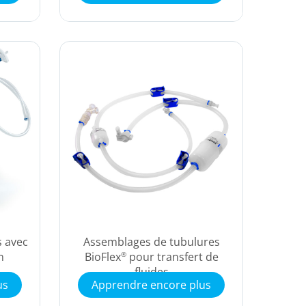
 avec
Assemblages de tubulures
n
BioFlex
pour transfert de
®
fluides
us
Apprendre encore plus