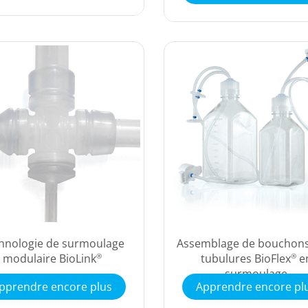
hnologie de surmoulage
Assemblage de bouchons
modulaire BioLink
tubulures BioFlex
e
®
®
surmoulage
pprendre encore plus
Apprendre encore pl