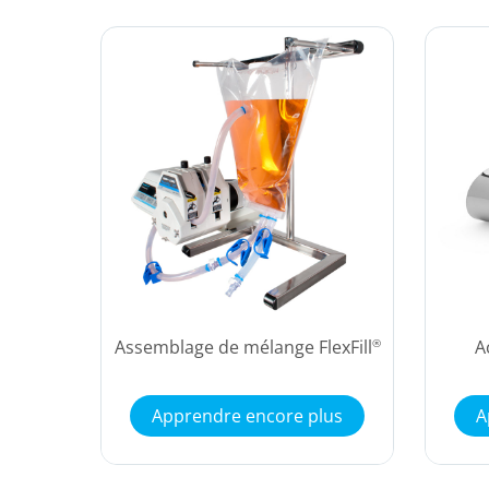
Assemblage de mélange FlexFill
A
®
Apprendre encore plus
A