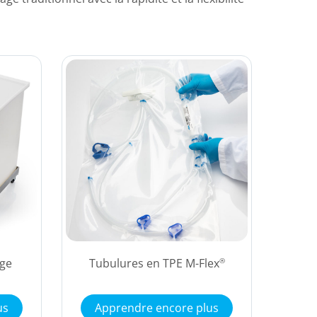
ge
Tubulures en TPE M-Flex
®
us
Apprendre encore plus