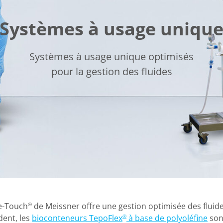
Systèmes à usage uniqu
Systèmes à usage unique optimisés
pour la gestion des fluides
ne-Touch
de Meissner offre une gestion optimisée des fluid
®
dent, les
bioconteneurs TepoFlex
à base de polyoléfine
son
®