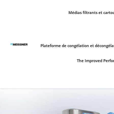
Skip
Skip
Aller
to
to
au
Médias filtrants et cart
search
footer
contenu
Plateforme de congélation et décongéla
The Improved Perfor