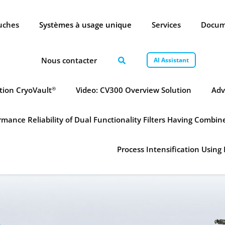
ouches
Systèmes à usage unique
Services
Docum
Nous contacter
AI Assistant
tion CryoVault
Video: CV300 Overview Solution
Adv
®
mance Reliability of Dual Functionality Filters Having Combi
Process Intensification Using 