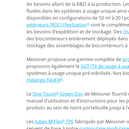
les besoins allant de la R&D à la production. L
fluides dans les systèmes à usage unique ainsi
disponibles en configurations de 50 ml à 20 l 
extérieurs (ROC) FlexStation
sont le complémen
®
les besoins d’expédition et de stockage. Des
ch
des bioconteneurs entièrement déployés dans 
stockage des assemblages de bioconteneurs à
Meissner propose une gamme complète de
pr
proposons également le
SGT (Té de jauge à us
systèmes à usage unique pré-stérilisés. Nos bio
mélange FlexFill
.
®
Le
One-Touch
Green Doc
de Meissner fournit u
®
manuel d’utilisation et d’instructions pour les
produits au sein de notre portefeuille jusqu’à 
Les
tubes M-Flex
TPE
fabriqués par Meissner on
®
servent de base à notre
surmoulage modulaire