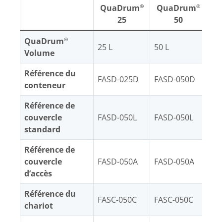
QuaDrum
QuaDrum
Q
®
®
25
50
QuaDrum
®
25 L
50 L
10
Volume
Référence du
FASD-025D
FASD-050D
FA
conteneur
Référence de
couvercle
FASD-050L
FASD-050L
FA
standard
Référence de
couvercle
FASD-050A
FASD-050A
FA
d’accès
Référence du
FASC-050C
FASC-050C
FA
chariot