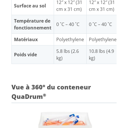
12″ x 12″ (31
12″ x 12″ (31
18″
Surface au sol
cm x 31 cm)
cm x 31 cm)
cm
Température de
0 ˚C – 40 ˚C
0 ˚C – 40 ˚C
0 ˚
fonctionnement
Matériaux
Polyethylene
Polyethylene
Po
5.8 lbs (2.6
10.8 lbs (4.9
16.
Poids vide
kg)
kg)
kg)
Vue à 360° du conteneur
QuaDrum
®