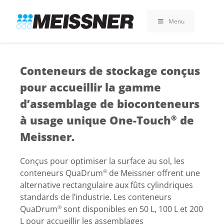
Skip
Skip
Aller
to
to
au
Menu
search
footer
contenu
Conteneurs de stockage conçus
pour accueillir la gamme
d’assemblage de bioconteneurs
à usage unique One-Touch
de
®
Meissner.
Conçus pour optimiser la surface au sol, les
conteneurs QuaDrum
de Meissner offrent une
®
alternative rectangulaire aux fûts cylindriques
standards de l’industrie. Les conteneurs
QuaDrum
sont disponibles en 50 L, 100 L et 200
®
L pour accueillir les assemblages