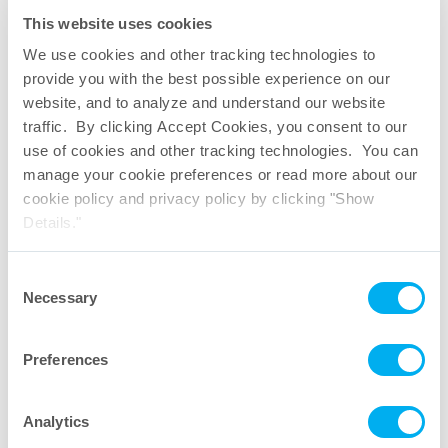
This website uses cookies
We use cookies and other tracking technologies to
provide you with the best possible experience on our
website, and to analyze and understand our website
traffic. By clicking Accept Cookies, you consent to our
use of cookies and other tracking technologies. You can
manage your cookie preferences or read more about our
cookie policy and privacy policy by clicking "Show
Details."
Consent
Necessary
Selection
Preferences
Filtres circulaires
Analytics
Débits d’eau typiques par