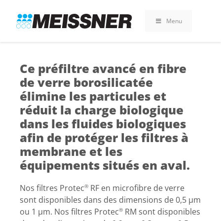
Skip
Skip
Aller
to
to
au
Menu
search
footer
contenu
Ce préfiltre avancé en fibre
de verre borosilicatée
élimine les particules et
réduit la charge biologique
dans les fluides biologiques
afin de protéger les filtres à
membrane et les
équipements situés en aval.
Nos filtres Protec
RF en microfibre de verre
®
sont disponibles dans des dimensions de 0,5 µm
ou 1 µm. Nos filtres Protec
RM sont disponibles
®