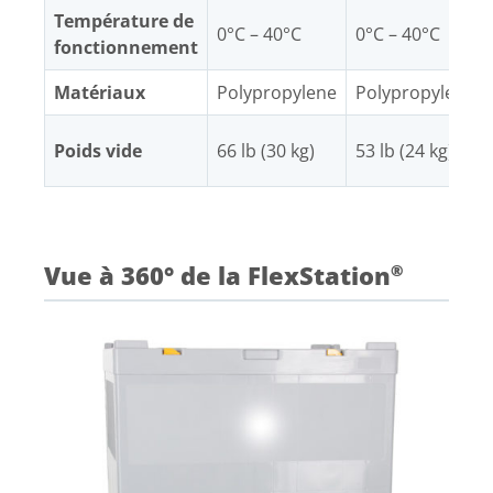
Température de
0°C – 40°C
0°C – 40°C
fonctionnement
Matériaux
Polypropylene
Polypropylene
Poids vide
66 lb (30 kg)
53 lb (24 kg)
Vue à 360° de la FlexStation
®