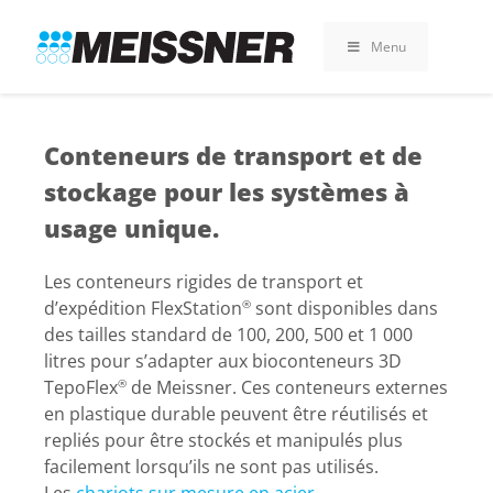
Skip
Skip
Aller
to
to
au
Menu
search
footer
contenu
Conteneurs de transport et de
stockage pour les systèmes à
usage unique.
Les conteneurs rigides de transport et
d’expédition FlexStation
sont disponibles dans
®
des tailles standard de 100, 200, 500 et 1 000
litres pour s’adapter aux bioconteneurs 3D
TepoFlex
de Meissner. Ces conteneurs externes
®
en plastique durable peuvent être réutilisés et
repliés pour être stockés et manipulés plus
facilement lorsqu’ils ne sont pas utilisés.