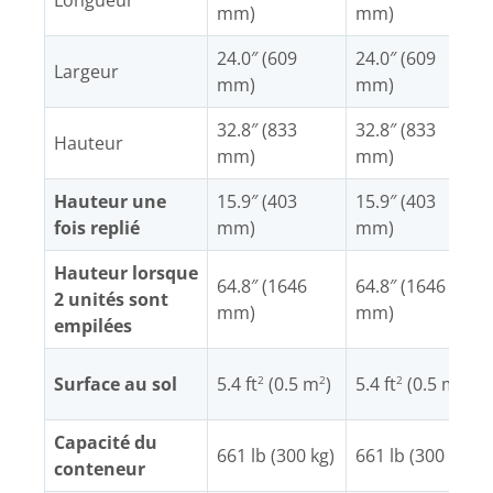
Longueur
mm)
mm)
24.0″ (609
24.0″ (609
Largeur
mm)
mm)
32.8″ (833
32.8″ (833
Hauteur
mm)
mm)
Hauteur une
15.9″ (403
15.9″ (403
fois replié
mm)
mm)
Hauteur lorsque
64.8″ (1646
64.8″ (1646
2 unités sont
mm)
mm)
empilées
Surface au sol
5.4 ft
(0.5 m
)
5.4 ft
(0.5 m
)
2
2
2
2
Capacité du
661 lb (300 kg)
661 lb (300 kg)
conteneur