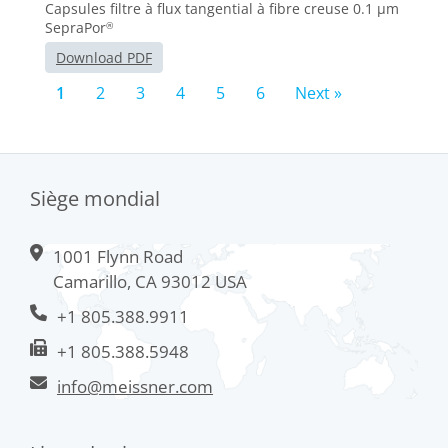
Capsules filtre à flux tangential à fibre creuse 0.1 μm
SepraPor
®
Download PDF
1
2
3
4
5
6
Next »
Siège mondial
1001 Flynn Road
Camarillo, CA 93012 USA
+1 805.388.9911
+1 805.388.5948
info@meissner.com