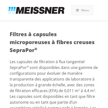
Skip
Skip
Aller
to
to
au
Menu
search
footer
contenu
Filtres à capsules
microporeuses à fibres creuses
SepraPor
®
Les capsules de filtration à flux tangentiel
SepraPor
sont disponibles dans une gamme de
®
configurations pour évoluer de manière
transparente des applications de laboratoire à
la production à grande échelle, avec des zones
de filtration efficaces (EFA) de 0,011 m
à 4,4 m
.
2
2
Les capsules sont disponibles en tant que filtre
autonome ou en tant que partie d’un