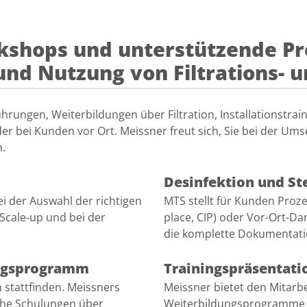
kshops und unterstützende P
und Nutzung von Filtrations-
hrungen, Weiterbildungen über Filtration, Installationstra
er bei Kunden vor Ort. Meissner freut sich, Sie bei der U
n.
Desinfektion und Ste
i der Auswahl der richtigen
MTS stellt für Kunden Proze
Scale-up und bei der
place, CIP) oder Vor-Ort-Dam
die komplette Dokumentati
rungsprogramm
Trainingspräsentati
stattfinden. Meissners
Meissner bietet den Mitarb
sche Schulungen über
Weiterbildungsprogramme f