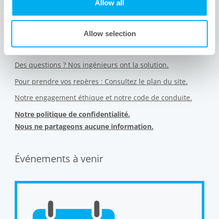
Allow all
Vous découvrez Meissner ? Qui sommes-nous ?
Allow selection
Êtes-vous intéressé(e) par d’autres industries auxquelles
nos produits s’adressent ?
Des questions ? Nos ingénieurs ont la solution.
Pour prendre vos repères : Consultez le plan du site.
Notre engagement éthique et notre code de conduite.
Notre politique de confidentialité.
Nous ne partageons aucune information.
Événements à venir