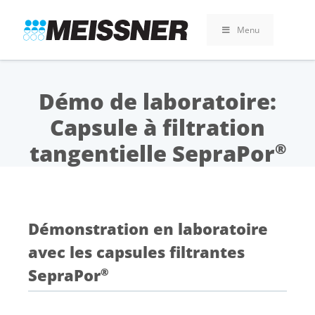
Skip
Skip
Aller
to
to
au
Menu
search
footer
contenu
Démo de laboratoire:
Capsule à filtration
tangentielle SepraPor
®
Démonstration en laboratoire
avec les capsules filtrantes
SepraPor
®