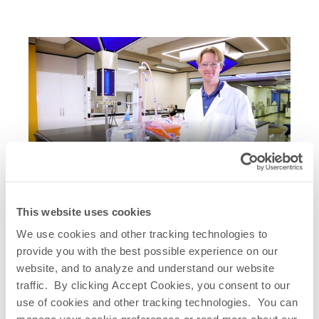
Enlaces rápidos relacionados
This website uses cookies
Cartouches filtrantes à fibres creuses
We use cookies and other tracking technologies to
SepraPor
®
provide you with the best possible experience on our
Capsules filtrantes à fibres creuses
website, and to analyze and understand our website
SepraPor
®
traffic. By clicking Accept Cookies, you consent to our
Doc vert SepraPor
®
use of cookies and other tracking technologies. You can
Brochure sur nos Cartouche filtrantes à