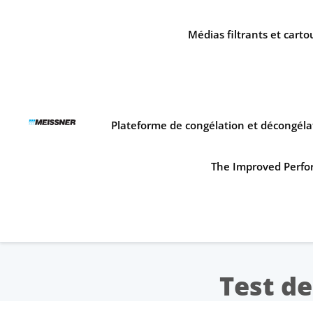
Skip
Skip
Aller
to
to
au
Médias filtrants et cart
search
footer
contenu
Plateforme de congélation et décongéla
The Improved Perfor
Test de