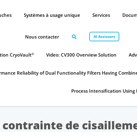
ouches
Systèmes à usage unique
Services
Docum
Nous contacter
AI Assistant
tion CryoVault
Video: CV300 Overview Solution
Adv
®
mance Reliability of Dual Functionality Filters Having Combi
Process Intensification Using 
 contrainte de cisaillem