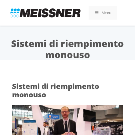
Skip
Skip
Vai
to
to
al
Menu
search
footer
contenuto
Sistemi di riempimento
monouso
Sistemi di riempimento
monouso