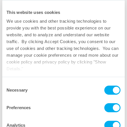
Company
This website uses cookies
We use cookies and other tracking technologies to
Email
provide you with the best possible experience on our
website, and to analyze and understand our website
traffic. By clicking Accept Cookies, you consent to our
use of cookies and other tracking technologies. You can
Phone
manage your cookie preferences or read more about our
cookie policy and privacy policy by clicking "Show
Details."
Mailing List
Consent
I would like to receive email notifications regarding new
Necessary
Selection
product announcements and industry events.
Message
Preferences
Analytics