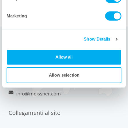
Marketing
Sede centrale
Show Details
1001 Flynn Road
Allow all
Camarillo, CA 93012 USA
+1 805.388.9911
Allow selection
+1 805.388.5948
info@meissner.com
Collegamenti al sito