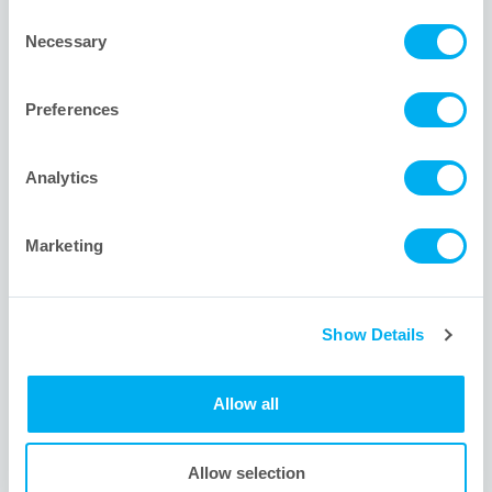
Unternehmenszentrale
Consent
Necessary
Selection
1001 Flynn Road
Camarillo, CA 93012 USA
Preferences
+1 805.388.9911
+1 805.388.5948
Analytics
info@meissner.com
Marketing
Website-Links
Show Details
Neu bei Meissner? Das sind wir.
Interessiert an anderen Industrien, die wir bedienen?
Allow all
Finden Sie sich zurecht. Besuchen Sie unsere Site Map.
Fragen? Unsere Ingenieure haben eine Lösung.
Allow selection