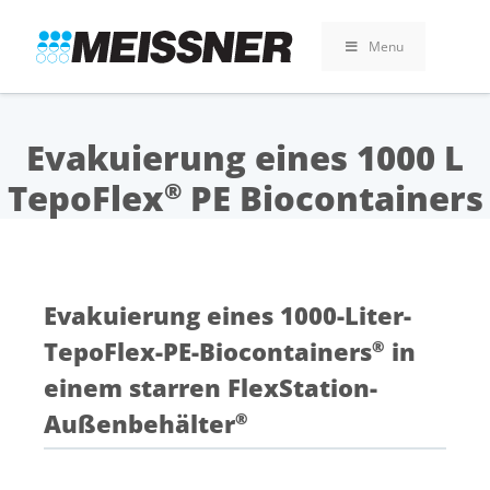
Skip
Skip
Zum
to
to
Inhalt
Menu
search
footer
springen
Evakuierung eines 1000 L
TepoFlex
PE Biocontainers
®
Evakuierung eines 1000-Liter-
TepoFlex-PE-Biocontainers
in
®
einem starren FlexStation-
Außenbehälter
®