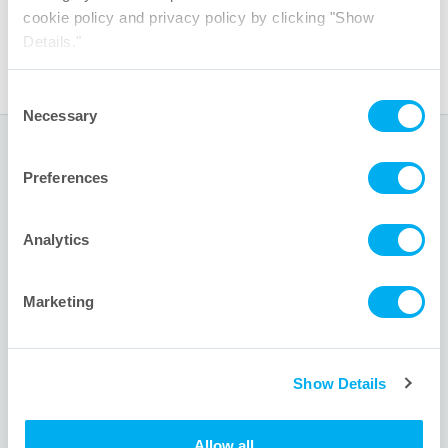
Diffusionsflussbestimmung-Test
cookie policy and privacy policy by clicking "Show
Broschüre AccuFlux
Integritätstest
®
Details."
Consent
Necessary
Selection
Unternehmenszentrale
Preferences
1001 Flynn Road
Analytics
Camarillo, CA 93012 USA
+1 805.388.9911
Marketing
+1 805.388.5948
info@meissner.com
Show Details
Website-Links
Allow all