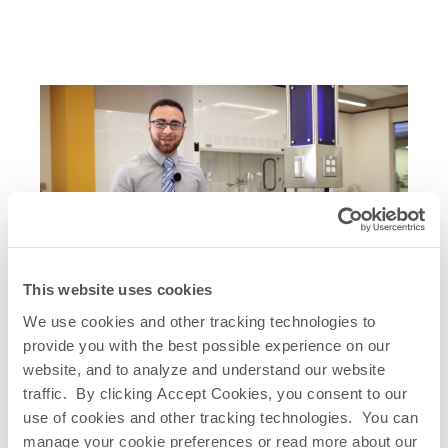
This website uses cookies
Verwandte Quicklinks
We use cookies and other tracking technologies to
AccuFlux
Integritätstester
®
provide you with the best possible experience on our
Präsentation des Filter Integritätstester
website, and to analyze and understand our website
AccuFlux
Integritätstest – Echtzeit
®
traffic. By clicking Accept Cookies, you consent to our
Siedepunktbestimmung-Test
use of cookies and other tracking technologies. You can
AccuFlux
Integritätstest – Echtzeit
®
manage your cookie preferences or read more about our