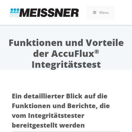
Skip
Skip
Zum
to
to
Inhalt
Menu
search
footer
springen
Funktionen und Vorteile
der AccuFlux
®
Integritätstest
Ein detaillierter Blick auf die
Funktionen und Berichte, die
vom Integritätstester
bereitgestellt werden