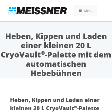
Skip
Skip
Zum
to
to
Inhalt
Menu
search
footer
springen
Heben, Kippen und Laden
einer kleinen 20 L
CryoVault
-Palette mit dem
®
automatischen
Hebebühnen
Heben, Kippen und Laden einer
kleinen 20 L CryoVault
-Palette
®