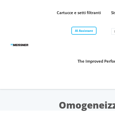
Skip
Skip
Vai
to
to
al
Cartucce e setti filtranti
S
search
footer
contenuto
AI Assistant
The Improved Perfor
Omogeneizza