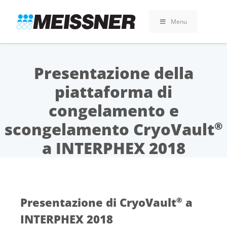
Skip
Skip
Vai
to
to
al
Menu
search
footer
contenuto
Presentazione della
piattaforma di
congelamento e
scongelamento CryoVault
®
a INTERPHEX 2018
Presentazione di CryoVault
a
®
INTERPHEX 2018