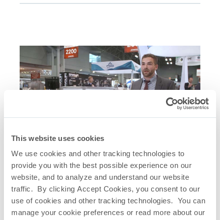
This website uses cookies
Collegamenti rapidi correlati
We use cookies and other tracking technologies to
provide you with the best possible experience on our
Piattaforma di congelamento e
website, and to analyze and understand our website
scongelamento CryoVault
®
traffic. By clicking Accept Cookies, you consent to our
Brochure CryoVault
®
use of cookies and other tracking technologies. You can
CryoVault
– Caricamento nel freezer su
®
manage your cookie preferences or read more about our
larga scala