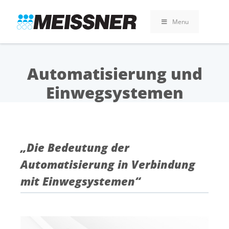
Skip
Skip
Zum
to
to
Inhalt
Menu
search
footer
springen
Automatisierung und
Einwegsystemen
„Die Bedeutung der
Automatisierung in Verbindung
mit Einwegsystemen“