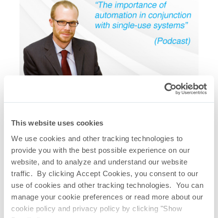
Verwandte Quicklinks
This website uses cookies
We use cookies and other tracking technologies to
One-Touch
Einwegsystemen
®
provide you with the best possible experience on our
Saltus
Einweg-Mischsystem
®
website, and to analyze and understand our website
Saltus
CFD-Studie
®
traffic. By clicking Accept Cookies, you consent to our
One-Touch
Einwegsystem-Portfolio
®
use of cookies and other tracking technologies. You can
Broschüre TepoFlex
Einweg-
®
manage your cookie preferences or read more about our
Biocontaineraufbauten
cookie policy and privacy policy by clicking "Show