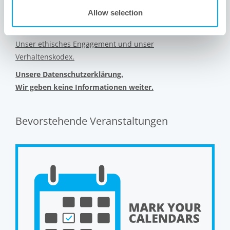
Finden Sie sich zurecht. Besuchen Sie unsere Site Map.
Allow selection
Fragen? Unsere Ingenieure haben eine Lösung.
Unser ethisches Engagement und unser
Verhaltenskodex.
Unsere Datenschutzerklärung.
Wir geben keine Informationen weiter.
Bevorstehende Veranstaltungen