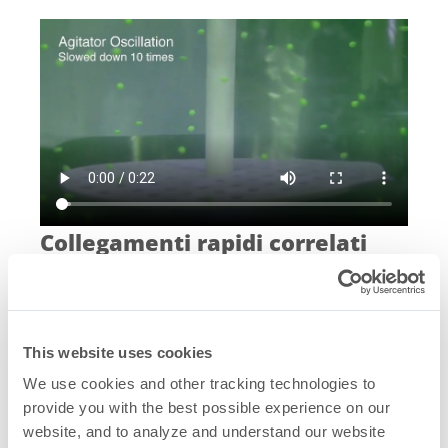
Collegamenti rapidi correlati
Sistema di miscelazione monouso Saltus
®
Studio CFD su Saltus
®
Esame visivo – Dispersione del colore
Studio CFD su Saltus
– Dati sul vettore
®
This website uses cookies
velocità
We use cookies and other tracking technologies to
Studio CFD su Saltus
– Prova di taglio a 6
®
provide you with the best possible experience on our
Hz
website, and to analyze and understand our website
Omogeneizzazione a 6 Hz – Oscillazione