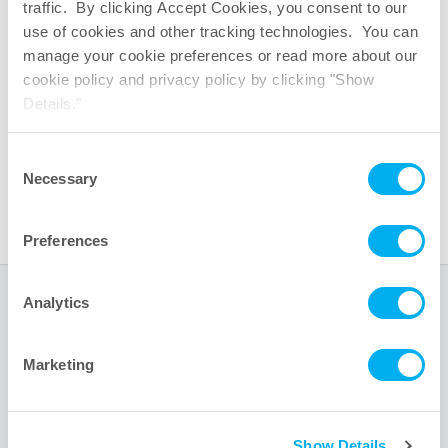
traffic. By clicking Accept Cookies, you consent to our
doppia
use of cookies and other tracking technologies. You can
Omogeneizzazione a 12 Hz – Oscillazione
manage your cookie preferences or read more about our
singola
cookie policy and privacy policy by clicking "Show
Brochure sui sistemi di miscelazione
Details."
monouso Saltus
®
Saltus
Mixer monouso Sommario
®
Consent
Rapporto di analisi dello studio CFD di
Necessary
Selection
Saltus
®
Preferences
Analytics
Sede centrale
Marketing
1001 Flynn Road
Camarillo, CA 93012 USA
+1 805.388.9911
Show Details