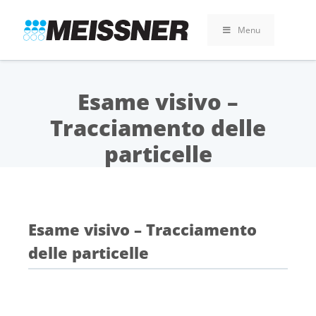
Skip
Skip
Vai
to
to
al
Menu
search
footer
contenuto
Esame visivo –
Tracciamento delle
particelle
Esame visivo – Tracciamento
delle particelle