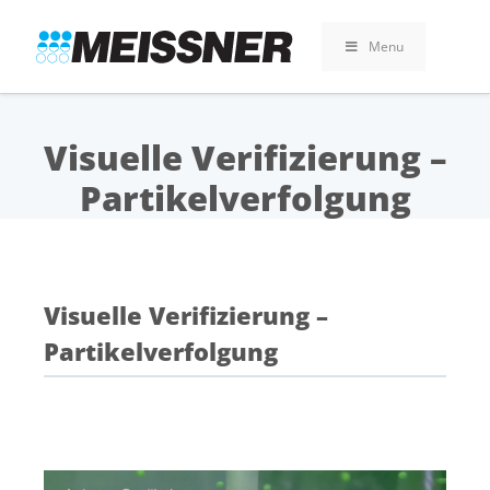
Skip
Skip
Zum
to
to
Inhalt
Menu
search
footer
springen
Visuelle Verifizierung –
Partikelverfolgung
Visuelle Verifizierung –
Partikelverfolgung