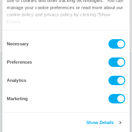
use of cookies and other tracking technologies. You can
Homogenisierung 12 Hz –
manage your cookie preferences or read more about our
Einzelschwingung
cookie policy and privacy policy by clicking "Show
Saltus
Einweg-Mischsysteme Broschüre
®
Details."
Saltus
Einweg-Mixer Zusammenfassung
®
Analysebericht der Saltus
CFD-Studie
®
Consent
Necessary
Selection
Preferences
Unternehmenszentrale
Analytics
1001 Flynn Road
Camarillo, CA 93012 USA
Marketing
+1 805.388.9911
+1 805.388.5948
info@meissner.com
Show Details