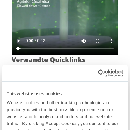
Verwandte Quicklinks
Saltus
Einweg-Mischsystem
®
Saltus
Numerischen
®
Strömungsmechanik-Studie
(Computational Fluid Dynamics, CFD)
This website uses cookies
Visuelle Verifizierung –
We use cookies and other tracking technologies to
Farbstoffdispersion
provide you with the best possible experience on our
Geschwindigkeitsvektordaten
website, and to analyze and understand our website
Schubbelastungstest 6 Hz
traffic. By clicking Accept Cookies, you consent to our
Homogenisierung 6 Hz – Duale Oszillation