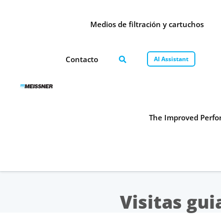
Skip
Skip
Saltar
to
to
al
Medios de filtración y cartuchos
search
footer
contenido
Contacto
AI Assistant
The Improved Perfor
Visitas gui