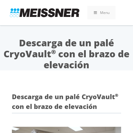
Skip
Skip
Saltar
to
to
al
Menu
search
footer
contenido
Descarga de un palé
CryoVault
con el brazo de
®
elevación
Descarga de un palé CryoVault
®
con el brazo de elevación