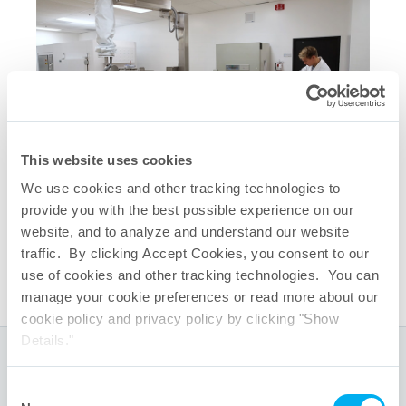
This website uses cookies
Enlaces rápidos relacionados
We use cookies and other tracking technologies to
provide you with the best possible experience on our
Plataforma de congelación y
website, and to analyze and understand our website
descongelación CryoVault
®
traffic. By clicking Accept Cookies, you consent to our
Folleto de CryoVault
®
use of cookies and other tracking technologies. You can
manage your cookie preferences or read more about our
cookie policy and privacy policy by clicking "Show
Details."
Sedes centrales internacionales
Consent